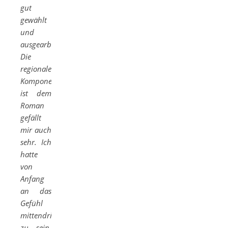
gut
gewählt
und
ausgearbeitet.
Die
regionale
Komponente
ist dem
Roman
gefällt
mir auch
sehr. Ich
hatte
von
Anfang
an das
Gefühl
mittendrin
zu sein.