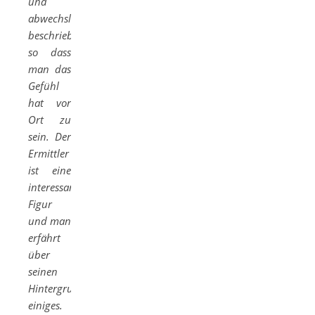
und
abwechslungsreich
beschrieben,
so dass
man das
Gefühl
hat vor
Ort zu
sein. Der
Ermittler
ist eine
interessante
Figur
und man
erfährt
über
seinen
Hintergrund
einiges.