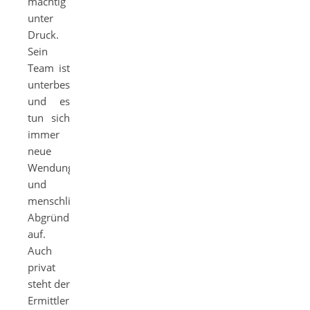
mächtig
unter
Druck.
Sein
Team ist
unterbesetzt,
und es
tun sich
immer
neue
Wendungen
und
menschliche
Abgründe
auf.
Auch
privat
steht der
Ermittler