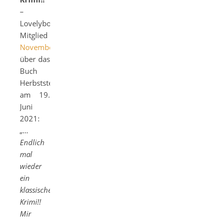
–
Lovelybooks-
Mitglied
Novemberbravo
über das
Buch
Herbststerben
am 19.
Juni
2021:
„…
Endlich
mal
wieder
ein
klassischer
Krimi!!
Mir