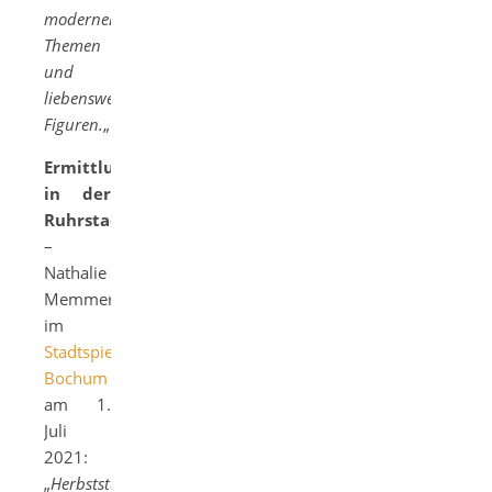
modernen
Themen
und
liebenswerten
Figuren.
„
Ermittlungen
in der
Ruhrstadt
–
Nathalie
Memmer
im
Stadtspiegel
Bochum
am 1.
Juli
2021:
„
Herbststerben