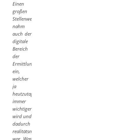
Einen
großen
Stellenwert
nahm
auch der
digitale
Bereich
der
Ermittlungen
ein,
welcher
ja
heutzutage
immer
wichtiger
wird und
dadurch
realitätsnah
war. Was