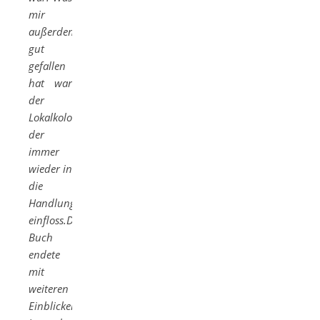
mir
außerdem
gut
gefallen
hat war
der
Lokalkolorit
der
immer
wieder in
die
Handlung
einfloss.Das
Buch
endete
mit
weiteren
Einblicken