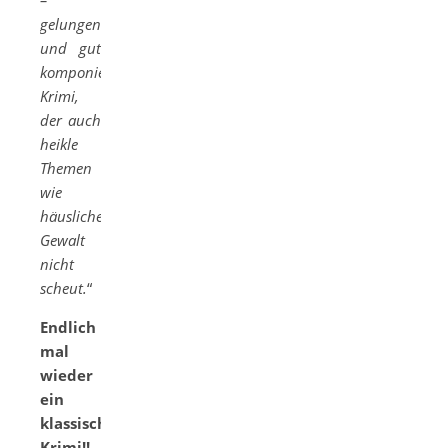
–
gelungener
und gut
komponierter
Krimi,
der auch
heikle
Themen
wie
häusliche
Gewalt
nicht
scheut.
“
Endlich
mal
wieder
ein
klassischer
Krimi!!