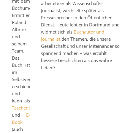
mit dem
arbeitete er als Wissenschafts-
Bochumer
Journalist, wechselte später als
Ermittler
Pressesprecher in den Öffentlichen
Roland
Dienst. Heute lebt er in Dortmund und
Albrink
widmet sich als
Buchautor und
und
Journalist
den Themen, die unsere
seinem
Gesellschaft und unser Miteinander so
Team.
spannend machen – was erzählt
Das
bessere Geschichten als das wahre
Buch ist
Leben?
im
Selbstverlag
erschienen
und
kann als
Taschenbuch
und
E-
Book
(auch