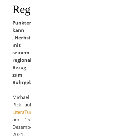
Regionalkrimis
Punkten
kann
„Herbststerben“
mit
seinem
regionalen
Bezug
zum
Ruhrgebiet
–
Michael
Pick auf
LiteraTüren
am 15.
Dezember
2021: