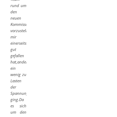
rund um
den
neuen
Kommissar
vorzustellen,was
mir
einerseits
gut
gefallen
hat,andererseits
ein
wenig zu
Lasten
der
Spannung
ging.Da
es sich
um den