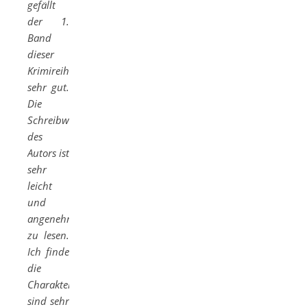
gefällt
der 1.
Band
dieser
Krimireihe
sehr gut.
Die
Schreibweise
des
Autors ist
sehr
leicht
und
angenehm
zu lesen.
Ich finde
die
Charaktere
sind sehr