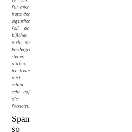
Für mich
hätte der
eigentliche
Fall, ein
bißchen
mehr im
Vordergrund
stehen
dürfen.
Ich freue
mich
schon
sehr auf
die
Fortsetzung!!“
Spannend,
so