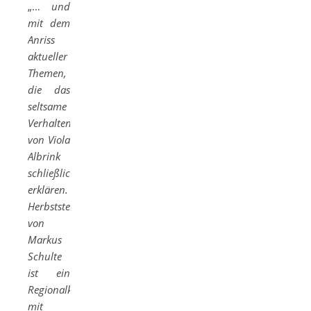
„…
und
mit dem
Anriss
aktueller
Themen,
die das
seltsame
Verhalten
von Viola
Albrink
schließlich
erklären.
Herbststerben
von
Markus
Schulte
ist ein
Regionalkrimi
mit