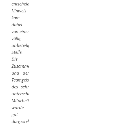
entscheidender
Hinweis
kam
dabei
von einer
völlig
unbeteiligten
Stelle.
Die
Zusammenarbeit
und der
Teamgeist
des sehr
unterschiedlichen
Mitarbeiterkreises
wurde
gut
dargestellt.