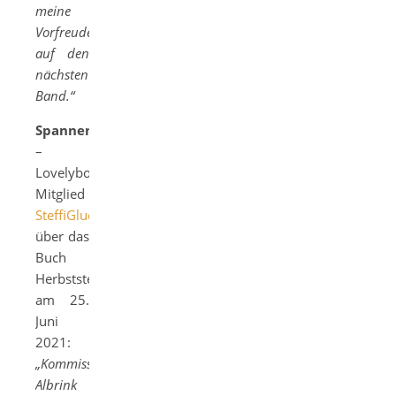
meine
Vorfreude
auf den
nächsten
Band.“
Spannend
–
Lovelybooks.de-
Mitglied
SteffiGluecklederer
über das
Buch
Herbststerben
am 25.
Juni
2021:
„Kommissar
Albrink