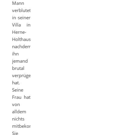
Mann
verblutet
in seiner
Villa in
Herne-
Holthausen,
nachdem
ihn
jemand
brutal
verprügelt
hat.
Seine
Frau hat
von
alldem
nichts
mitbekommen.
Sie