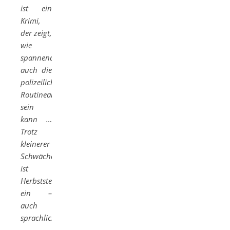
ist ein
Krimi,
der zeigt,
wie
spannend
auch die
polizeiliche
Routinearbeit
sein
kann …
Trotz
kleinerer
Schwächen
ist
Herbststerben
ein –
auch
sprachlich