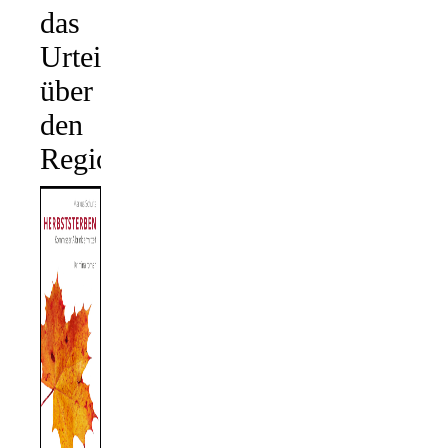
das
Urteil
über
den
Regionalkrimi